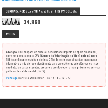
OBRIGADA POR SUA VISITA A ESTE SITE DE PSICOLOGIA
34,960
AVISOS
Atenção:
Em situações de crise ou necessidade urgente de apoio emocional,
entre em contato com o
CVV (Centro de Valorização da Vida) pelo número
188
(atendimento gratuito e sigiloso 24h). Este site possui caráter meramente
informativo e não oferece atendimento para emergências psicológicas ou risco
imediato. Em casos urgentes, procure o pronto-socorro mais próximo ou serviços
públicos de saúde mental (CAPS).
Psicóloga
Maristela Vallim Botari -
CRP SP 06-121677