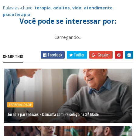
Palavras-chave:
terapia
,
adultos
,
vida
,
atendimento
,
psicoterapia
Você pode se interessar por:
Carregando...
Facebook
Twitter
Google+
SHARE THIS
ESPECIALIDADE
Terapia para Idosos - Consulta com Psicóloga na 3ª Idade