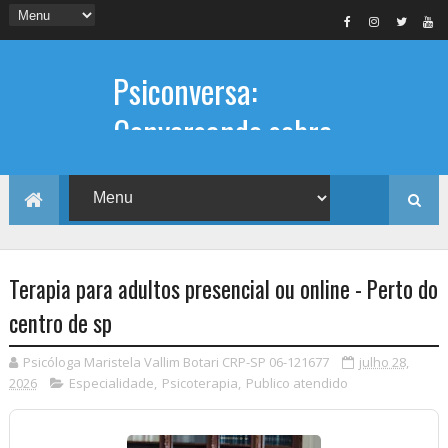
Psiconversa:
Conversando sobre
Psicologia
Informações sobre: Psicóloga,
Psicoterapia, terapia de casal, terapia
individual, Psicóloga online e presencial,
Terapia para adultos presencial ou online - Perto do
centro de sp
Psicóloga Maristela Vallim Botari CRP-SP 06-121677
julho 28,
2026
Especialidade
,
Psicoterapia
,
Publico atendido