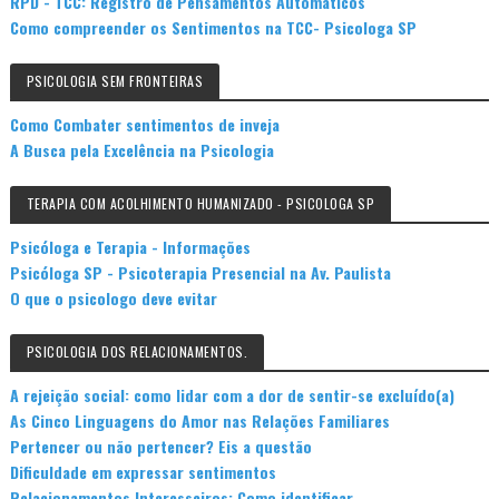
RPD - TCC: Registro de Pensamentos Automáticos
Como compreender os Sentimentos na TCC- Psicologa SP
PSICOLOGIA SEM FRONTEIRAS
Como Combater sentimentos de inveja
A Busca pela Excelência na Psicologia
TERAPIA COM ACOLHIMENTO HUMANIZADO - PSICOLOGA SP
Psicóloga e Terapia - Informações
Psicóloga SP - Psicoterapia Presencial na Av. Paulista
O que o psicologo deve evitar
PSICOLOGIA DOS RELACIONAMENTOS.
A rejeição social: como lidar com a dor de sentir-se excluído(a)
As Cinco Linguagens do Amor nas Relações Familiares
Pertencer ou não pertencer? Eis a questão
Dificuldade em expressar sentimentos
Relacionamentos Interesseiros: Como identificar.