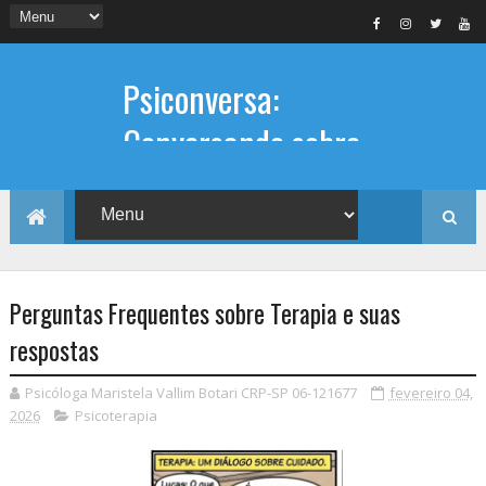
Psiconversa:
Conversando sobre
Psicologia
Informações sobre: Psicóloga,
Psicoterapia, terapia de casal, terapia
individual, Psicóloga online e presencial,
Perguntas Frequentes sobre Terapia e suas
respostas
Psicóloga Maristela Vallim Botari CRP-SP 06-121677
fevereiro 04,
2026
Psicoterapia