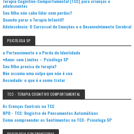
Terapia Cognitivo-Comportamental (TCC) para crianças e
adolescentes
Seu filho não sabe lidar com perdas?
Quando parar a Terapia Infantil?
Adolescência: O Carrossel de Emoções e o Desenvolvimento Cerebral
PSICÓLOGA SP
o Pertencimento e a Perda de Identidade
♥Amor sem Limites – Psicóloga SP
Seu filho precisa de terapia?
Não assuma uma culpa que não é sua
Ansiedade: o que é e como tratar
TCC - TERAPIA COGNITIVO COMPORTAMENTAL
As Crenças Centrais na TCC
RPD - TCC: Registro de Pensamentos Automáticos
Como compreender os Sentimentos na TCC- Psicologa SP
PSICOLOGIA SEM FRONTEIRAS