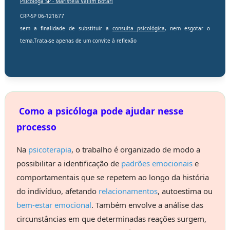
Psicóloga SP -
Maristela Vallim Botari
CRP-SP 06-121677
sem a finalidade de substituir a
consulta psicológica
, nem esgotar o
tema.Trata-se apenas de um convite à reflexão
Como a psicóloga pode ajudar nesse
processo
Na
psicoterapia
, o trabalho é organizado de modo a
possibilitar a identificação de
padrões emocionais
e
comportamentais que se repetem ao longo da história
do indivíduo, afetando
relacionamentos
, autoestima ou
bem-estar emocional
. Também envolve a análise das
circunstâncias em que determinadas reações surgem,