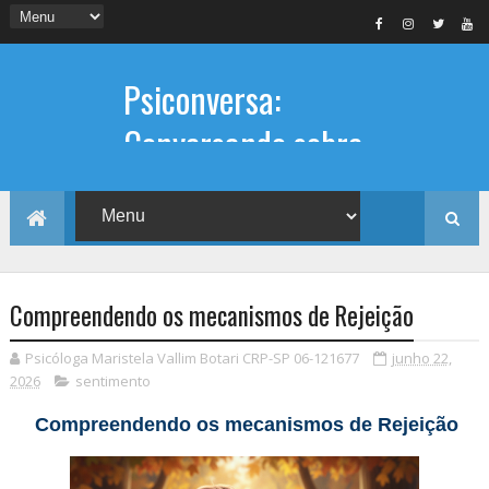
Psiconversa:
Conversando sobre
Psicologia
Informações sobre: Psicóloga,
Psicoterapia, terapia de casal, terapia
individual, Psicóloga online e presencial,
Compreendendo os mecanismos de Rejeição
Psicóloga Maristela Vallim Botari CRP-SP 06-121677
junho 22,
2026
sentimento
Compreendendo os mecanismos de Rejeição