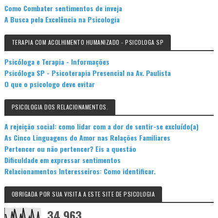
Como Combater sentimentos de inveja
A Busca pela Excelência na Psicologia
TERAPIA COM ACOLHIMENTO HUMANIZADO - PSICOLOGA SP
Psicóloga e Terapia - Informações
Psicóloga SP - Psicoterapia Presencial na Av. Paulista
O que o psicologo deve evitar
PSICOLOGIA DOS RELACIONAMENTOS.
A rejeição social: como lidar com a dor de sentir-se excluído(a)
As Cinco Linguagens do Amor nas Relações Familiares
Pertencer ou não pertencer? Eis a questão
Dificuldade em expressar sentimentos
Relacionamentos Interesseiros: Como identificar.
OBRIGADA POR SUA VISITA A ESTE SITE DE PSICOLOGIA
34,963