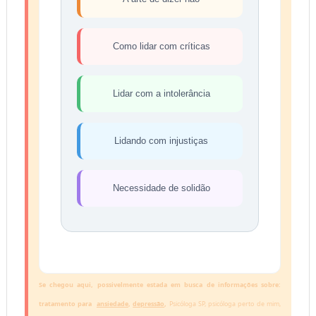
Como lidar com críticas
Lidar com a intolerância
Lidando com injustiças
Necessidade de solidão
Se chegou aqui, possivelmente estada em busca de informações sobre: 
tratamento para  
ansiedade
, 
depressão
, 
Psicóloga SP, psicóloga perto de mim, 