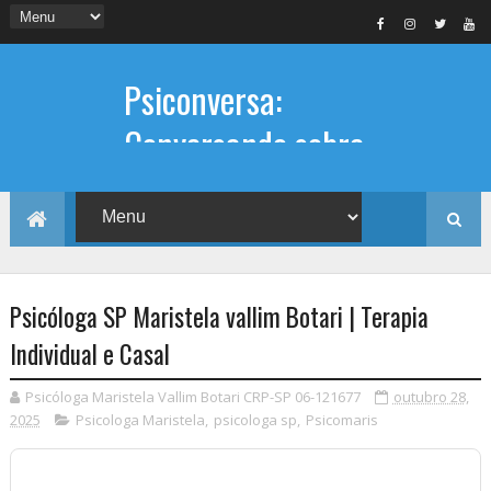
Psiconversa:
Conversando sobre
Psicologia
Informações sobre: Psicóloga,
Psicoterapia, terapia de casal, terapia
individual, Psicóloga online e presencial,
Psicóloga SP Maristela vallim Botari | Terapia
Individual e Casal
Psicóloga Maristela Vallim Botari CRP-SP 06-121677
outubro 28,
2025
Psicologa Maristela
,
psicologa sp
,
Psicomaris