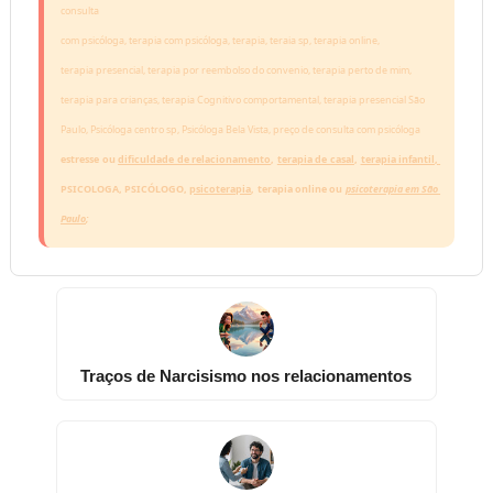
consulta

com psicóloga, terapia com psicóloga, terapia, teraia sp, terapia online,

terapia presencial, terapia por reembolso do convenio, terapia perto de mim,

terapia para crianças, terapia Cognitivo comportamental, terapia presencial São

Paulo, Psicóloga centro sp, Psicóloga Bela Vista, preço de consulta com psicóloga
estresse ou 
dificuldade de relacionamento
, 
terapia de casal
, 
terapia infantil
, 
PSICOLOGA, PSICÓLOGO, 
psicoterapia
, terapia online ou 
psicoterapia em São 
Paulo
; 
Traços de Narcisismo nos relacionamentos