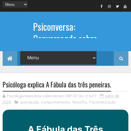
Psiconversa:
Conversando sobre
Psicologia
Informações sobre: Psicóloga,
Psicoterapia, terapia de casal, terapia
individual, Psicóloga online e presencial,
Psicóloga explica A Fábula das três peneiras.
Psicóloga Maristela Vallim Botari CRP-SP 06-121677
julho 08,
2026
autoajuda
,
Comportamento
,
filosofia
,
Psicoeducação
A Fábula das Três