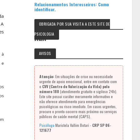
Relacionamentos Interesseiros: Como
identificar.
da
 A
OBRIGADA POR SUA VISITA A ESTE SITE DE
es
PSICOLOGIA
NaN
AVISOS
 à
 e
Atenção:
Em situações de crise ou necessidade
urgente de apoio emocional, entre em contato com
o
CVV (Centro de Valorização da Vida) pelo
 os
número 188
(atendimento gratuito e sigiloso 24h).
tos
Este site possui caráter meramente informativo e
não oferece atendimento para emergências
psicológicas ou risco imediato. Em casos urgentes,
procure o pronto-socorro mais próximo ou serviços
públicos de saúde mental (CAPS).
um
Psicóloga
Maristela Vallim Botari -
CRP SP 06-
121677