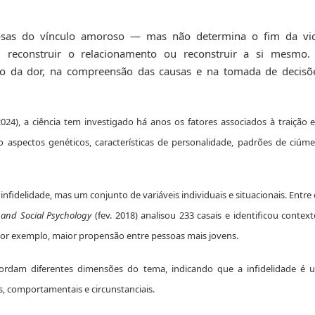
rosas do vínculo amoroso — mas não determina o fim da vi
l reconstruir o relacionamento ou reconstruir a si mesmo.
o da dor, na compreensão das causas e na tomada de decisõ
24), a ciência tem investigado há anos os fatores associados à traição e
o aspectos genéticos, características de personalidade, padrões de ciúme
nfidelidade, mas um conjunto de variáveis individuais e situacionais. Entre
y and Social Psychology
(fev. 2018) analisou 233 casais e identificou contex
or exemplo, maior propensão entre pessoas mais jovens.
bordam diferentes dimensões do tema, indicando que a infidelidade é 
, comportamentais e circunstanciais.