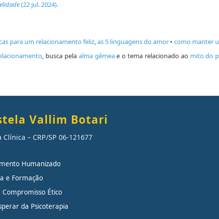
delidade
(22 jul. 2024).
icas para um relacionamento feliz
,
as 5 linguagens do amor
•
como manter 
relacionamento
, busca pela
alma gêmea
e o
tema relacionado ao
mito do p
tela Vallim Botari
 Clínica – CRP/SP 06-121677
imento Humanizado
ria e Formação
e Compromisso Ético
perar da Psicoterapia