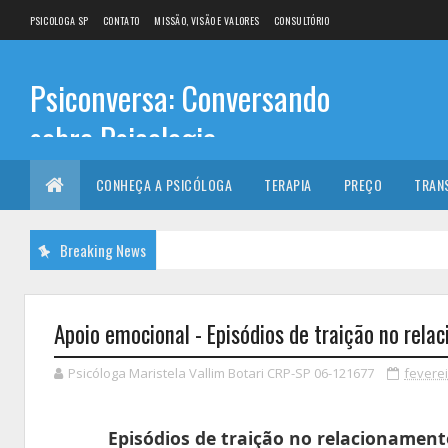
PSICOLOGA SP
CONTATO
MISSÃO, VISÃO E VALORES
CONSULTÓRIO
Psiconversa: Conversando
sobre Psicologia
Informações sobre: Psicóloga, Psicoterapia, terapia de
CONHEÇA A PSICÓLOGA
TERAPIA
PREÇO
TRAN
casal, terapia individual, Psicóloga online e presencial,
Breaking News
Apoio emocional - Episódios de traição no rel
Psicóloga Maristela Vallim Botari CRP-SP 06-121677
feverei
Episódios de traição no relacionamen