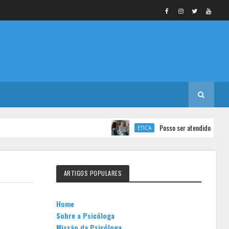
Posso ser atendido por 2 psicólogo
ETICA
ARTIGOS POPULARES
Home
Sobre a Psicóloga
Missão da Psicóloga