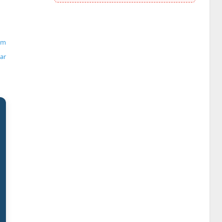
um
ar