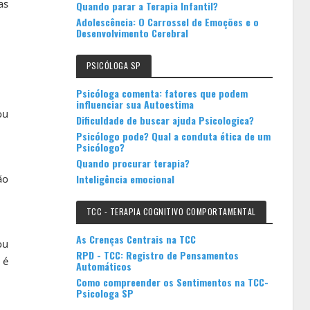
as
Quando parar a Terapia Infantil?
Adolescência: O Carrossel de Emoções e o
Desenvolvimento Cerebral
PSICÓLOGA SP
Psicóloga comenta: fatores que podem
influenciar sua Autoestima
ou
Dificuldade de buscar ajuda Psicologica?
Psicólogo pode? Qual a conduta ética de um
Psicólogo?
Quando procurar terapia?
Inteligência emocional
ão
TCC - TERAPIA COGNITIVO COMPORTAMENTAL
As Crenças Centrais na TCC
ou
RPD - TCC: Registro de Pensamentos
 é
Automáticos
Como compreender os Sentimentos na TCC-
Psicologa SP