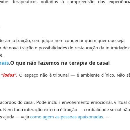
xtos terapêuticos voltados à compreensão das experiênci
r
deram a traição, sem julgar nem condenar quem quer que seja.
de nova traição e possibilidades de restauração da intimidade 
te.
nais
.O que não fazemos na terapia de casal
 “lados”.
O espaço não é tribunal — é ambiente clínico. Não s
cordos do casal. Pode incluir envolvimento emocional, virtual 
ça. Nem toda interação externa é traição — cordialidade social não
s ajuda — veja
como agem as pessoas apaixonadas
. ---