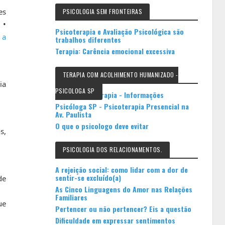
es
PSICOLOGIA SEM FRONTEIRAS
 •
Psicoterapia e Avaliação Psicológica são
 a
trabalhos diferentes
Terapia: Carência emocional excessiva
TERAPIA COM ACOLHIMENTO HUMANIZADO -
ia
PSICOLOGA SP
Psicóloga e Terapia - Informações
Psicóloga SP - Psicoterapia Presencial na
Av. Paulista
O que o psicologo deve evitar
s,
PSICOLOGIA DOS RELACIONAMENTOS.
A rejeição social: como lidar com a dor de
sentir-se excluído(a)
de
As Cinco Linguagens do Amor nas Relações
Familiares
ue
Pertencer ou não pertencer? Eis a questão
Dificuldade em expressar sentimentos