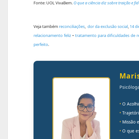
Fonte: UOL VivaBem.
O que a ciência diz sobre traição e fi
Veja também
reconciliações
,
dor da exclusão social
,
14 d
relacionamento feliz
•
tratamento para dificuldades de 
perfeito
.
Maris
Psicóloga
•
O Acolh
•
Trajetó
•
Missão 
•
O que es