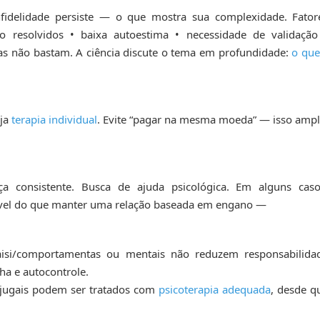
fidelidade persiste — o que mostra sua complexidade. Fator
ão resolvidos • baixa autoestima • necessidade de validação
as não bastam. A ciência discute o tema em profundidade:
o que
eja
terapia individual
. Evite “pagar na mesma moeda” — isso ampl
ça consistente. Busca de ajuda psicológica. Em alguns caso
ável do que manter uma relação baseada em engano —
aisi/comportamentas ou mentais não reduzem responsabilida
ha e autocontrole.
onjugais podem ser tratados com
psicoterapia adequada
, desde q