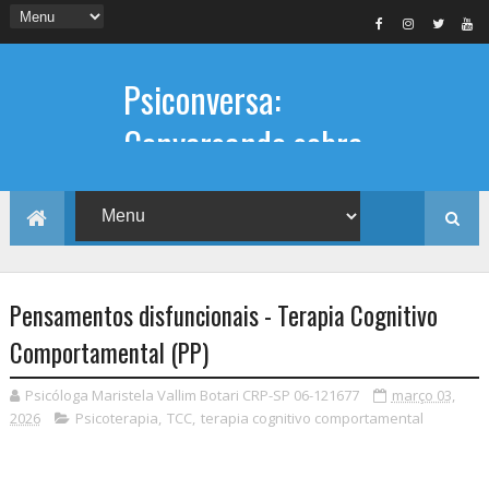
Psiconversa:
Conversando sobre
Psicologia
Informações sobre: Psicóloga,
Psicoterapia, terapia de casal, terapia
individual, Psicóloga online e presencial,
Pensamentos disfuncionais - Terapia Cognitivo
Comportamental (PP)
Psicóloga Maristela Vallim Botari CRP-SP 06-121677
março 03,
2026
Psicoterapia
,
TCC
,
terapia cognitivo comportamental