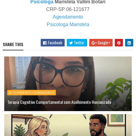
Psicóloga
Maristela Vallim Botari
CRP-SP 06-121677
Agendamento
Psicologa Maristela
Facebook
Twitter
Google+
SHARE THIS
ACOLHIMENTO HUMANIZADO
Terapia Cognitivo Comportamental com Acolhimento Humanizado