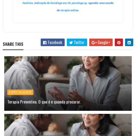
Paulista
,
Indicação de Psicóloga em SP
,
psicologa sp,
agendar uma sessão
de
t
erapia online
.
Facebook
Twitter
Google+
SHARE THIS
ESPECIALIDADE
Terapia Preventiva. O que é e quando procurar.