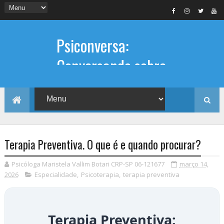
Psiconversa:
Conversando sobre
Psicologia
Informações sobre: Psicóloga,
Psicoterapia, terapia de casal, terapia
individual, Psicóloga online e presencial,
Terapia Preventiva. O que é e quando procurar?
Psicóloga Maristela Vallim Botari CRP-SP 06-121677
março 14,
2026
Especialidade
,
Psicoterapia
,
terapia preventiva
Terapia Preventiva: