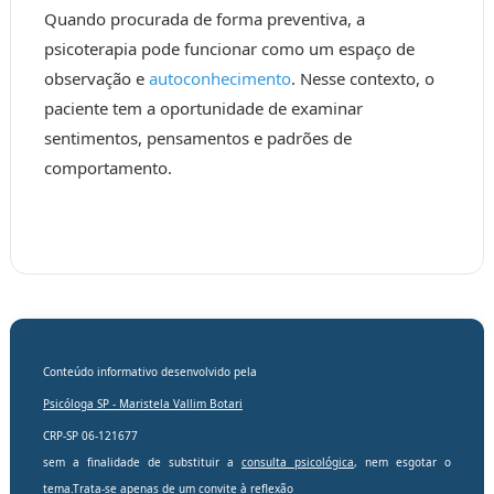
Quando procurada de forma preventiva, a
psicoterapia pode funcionar como um espaço de
observação e
autoconhecimento
. Nesse contexto, o
paciente tem a oportunidade de examinar
sentimentos, pensamentos e padrões de
comportamento.
Conteúdo informativo desenvolvido pela
Psicóloga SP -
Maristela Vallim Botari
CRP-SP 06-121677
sem a finalidade de substituir a
consulta psicológica
, nem esgotar o
tema.Trata-se apenas de um convite à reflexão