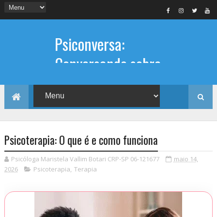
Psiconversa:
Conversando sobre
Psicologia
Informações sobre: Psicóloga,
Psicoterapia, terapia de casal, terapia
individual, Psicóloga online e presencial,
Psicoterapia: O que é e como funciona
Psicóloga Maristela Vallim Botari CRP-SP 06-121677
maio 14,
2026
Psicoterapia
,
Terapia