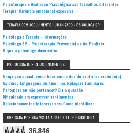
Psicoterapia e Avaliação Psicológica são trabalhos diferentes
Terapia: Carência emocional excessiva
TERAPIA COM ACOLHIMENTO HUMANIZADO - PSICOLOGA SP
Psicóloga e Terapia - Informações
Psicóloga SP - Psicoterapia Presencial na Av. Paulista
O que o psicologo deve evitar
PSICOLOGIA DOS RELACIONAMENTOS.
A rejeição social: como lidar com a dor de sentir-se excluído(a)
As Cinco Linguagens do Amor nas Relações Familiares
Pertencer ou não pertencer? Eis a questão
Dificuldade em expressar sentimentos
Relacionamentos Interesseiros: Como identificar.
OBRIGADA POR SUA VISITA A ESTE SITE DE PSICOLOGIA
36,846