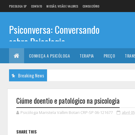
PSICOLOGA SP
CONTATO
MISSÃO, VISÃO E VALORES
CONSULTÓRIO
Psiconversa: Conversando
sobre Psicologia
Informações sobre: Psicóloga, Psicoterapia, terapia de
CONHEÇA A PSICÓLOGA
TERAPIA
PREÇO
TRAN
casal, terapia individual, Psicóloga online e presencial,
Breaking News
Ciúme doentio e patológico na psicologia
Psicóloga Maristela Vallim Botari CRP-SP 06-121677
abril 0
SHARE THIS