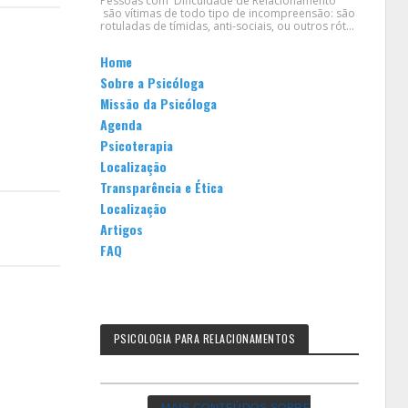
Pessoas com Dificuldade de Relacionamento
são vítimas de todo tipo de incompreensão: são
rotuladas de tímidas, anti-sociais, ou outros rót...
Home
Sobre a Psicóloga
Missão da Psicóloga
Agenda
Psicoterapia
Localização
Transparência e Ética
Localização
Artigos
FAQ
PSICOLOGIA PARA RELACIONAMENTOS