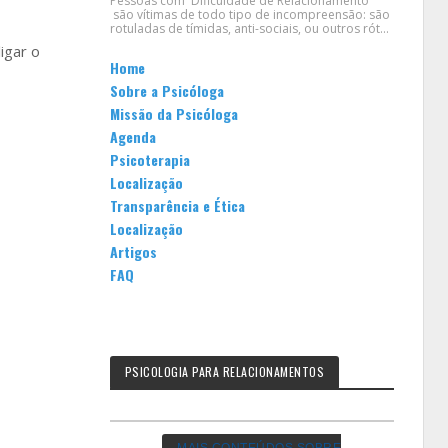
Pessoas com Dificuldade de Relacionamento
são vítimas de todo tipo de incompreensão: são
rotuladas de tímidas, anti-sociais, ou outros rót...
igar o
Home
Sobre a Psicóloga
Missão da Psicóloga
Agenda
Psicoterapia
Localização
Transparência e Ética
Localização
Artigos
FAQ
PSICOLOGIA PARA RELACIONAMENTOS