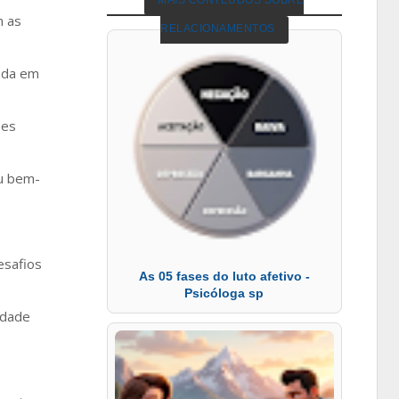
MAIS CONTEÚDOS SOBRE
m as
RELACIONAMENTOS
nada em
ões
eu bem-
esafios
As 05 fases do luto afetivo -
Psicóloga sp
idade