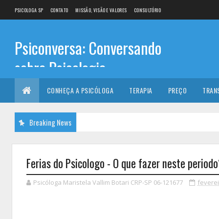
PSICOLOGA SP
CONTATO
MISSÃO, VISÃO E VALORES
CONSULTÓRIO
Psiconversa: Conversando
sobre Psicologia
Informações sobre: Psicóloga, Psicoterapia, terapia de
CONHEÇA A PSICÓLOGA
TERAPIA
PREÇO
TRAN
casal, terapia individual, Psicóloga online e presencial,
Breaking News
Ferias do Psicologo - O que fazer neste period
Psicóloga Maristela Vallim Botari CRP-SP 06-121677
feverei