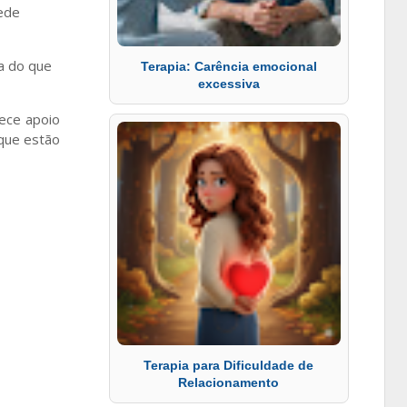
ede
a do que
Terapia: Carência emocional
excessiva
rece apoio
 que estão
Terapia para Dificuldade de
Relacionamento