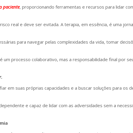
 o paciente
, proporcionando ferramentas e recursos para lidar co
sco real e deve ser evitada. A terapia, em essência, é uma jor
essárias para navegar pelas complexidades da vida, tomar decis
é um processo colaborativo, mas a responsabilidade final por s
r.
fiar em suas próprias capacidades e a buscar soluções para os d
 independente e capaz de lidar com as adversidades sem a necess
omia