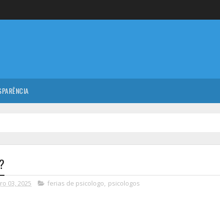
SPARÊNCIA
o?
ro 03, 2025
ferias de psicologo
,
psicologos