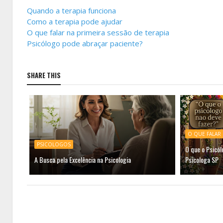
Quando a terapia funciona
Como a terapia pode ajudar
O que falar na primeira sessão de terapia
Psicólogo pode abraçar paciente?
SHARE THIS
O QUE FALAR 
PSICOLOGOS
O que o Psicó
A Busca pela Excelência na Psicologia
Psicologa SP