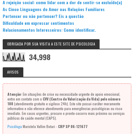
A rejeição social: como lidar com a dor de sentir-se excluído(a)
As Cinco Linguagens do Amor nas Relações Familiares
Pertencer ou não pertencer? Eis a questão
Dificuldade em expressar sentimentos
Relacionamentos Interesseiros: Como identificar.
OBRIGADA POR SUA VISITA A ESTE SITE DE PSICOLOGIA
34,998
AVISOS
Atenção:
Em situações de crise ou necessidade urgente de apoio emocional,
entre em contato com o
CVV (Centro de Valorização da Vida) pelo número
188
(atendimento gratuito e sigiloso 24h). Este site possui caráter meramente
informativo e não oferece atendimento para emergências psicológicas ou risco
imediato. Em casos urgentes, procure o pronto-socorro mais próximo ou serviços
públicos de saúde mental (CAPS).
Psicóloga
Maristela Vallim Botari -
CRP SP 06-121677