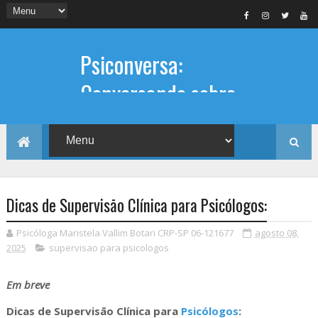
Psiconversa:
Conversando sobre
Psicologia
Informações sobre: Psicóloga,
Psicoterapia, terapia de casal, terapia
individual, Psicóloga online e presencial,
Dicas de Supervisāo Clínica para Psicólogos:
Psicóloga Maristela Vallim Botari CRP-SP 06-121677
agosto 08,
2025
supervisao para psicologos
Em breve
Dicas de Supervisāo Clínica para
Psicólogos
: