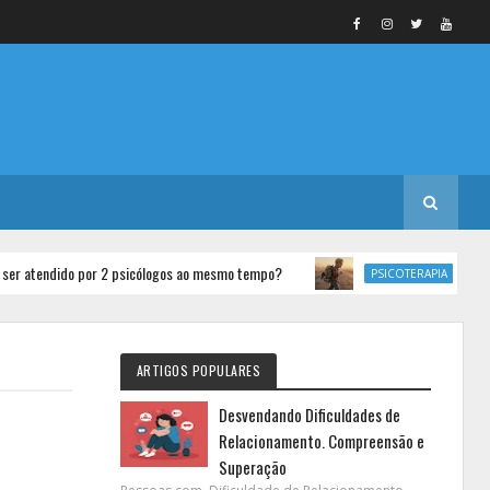
ido por 2 psicólogos ao mesmo tempo?
Perdas, Abando
PSICOTERAPIA
ARTIGOS POPULARES
Desvendando Dificuldades de
Relacionamento. Compreensão e
Superação