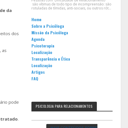
Pessoas com Dificuldade de Relacionamento
são vítimas de todo tipo de incompreensão: são
rotuladas de tímidas, anti-sociais, ou outros rót...
úde da
Home
Sobre a Psicóloga
Missão da Psicóloga
reitos dos
Agenda
Psicoterapia
, as
Localização
Transparência e Ética
Localização
Artigos
FAQ
iário pode
PSICOLOGIA PARA RELACIONAMENTOS
ntratado
.