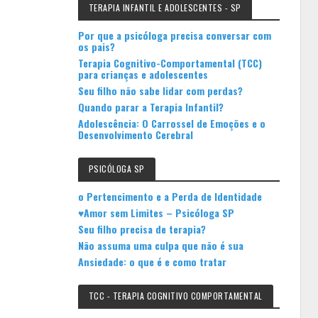
TERAPIA INFANTIL E ADOLESCENTES - SP
Por que a psicóloga precisa conversar com
os pais?
Terapia Cognitivo-Comportamental (TCC)
para crianças e adolescentes
Seu filho não sabe lidar com perdas?
Quando parar a Terapia Infantil?
Adolescência: O Carrossel de Emoções e o
Desenvolvimento Cerebral
PSICÓLOGA SP
o Pertencimento e a Perda de Identidade
♥Amor sem Limites – Psicóloga SP
Seu filho precisa de terapia?
Não assuma uma culpa que não é sua
Ansiedade: o que é e como tratar
TCC - TERAPIA COGNITIVO COMPORTAMENTAL