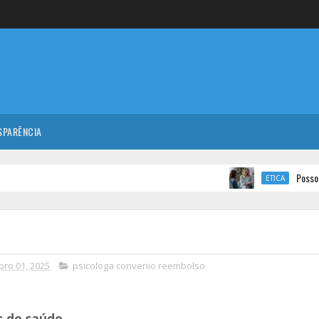
SPARÊNCIA
Posso ser atend
ETICA
ro 01, 2025
psicologa convenio reembolso
s de saúde