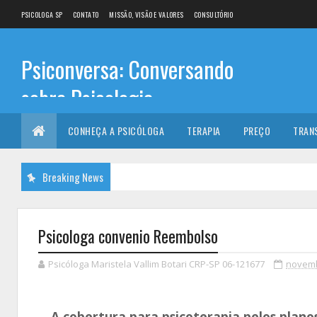
PSICOLOGA SP
CONTATO
MISSÃO, VISÃO E VALORES
CONSULTÓRIO
Psiconversa: Conversando
sobre Psicologia
Informações sobre: Psicóloga, Psicoterapia, terapia de
CONHEÇA A PSICÓLOGA
TERAPIA
PREÇO
TRAN
casal, terapia individual, Psicóloga online e presencial,
Breaking News
Psicologa convenio Reembolso
Psicóloga Maristela Vallim Botari CRP-SP 06-121677
novemb
A cobertura para psicoterapia pelos plano