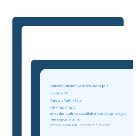
Conteúdo informativo desenvolvido pela
Psicóloga SP
Maristela Vallim Botari
CRP-SP 06-121677
sem a finalidade de substituir a
consulta psicológica
,
nem esgotar o tema.
Trata-se apenas de um convite à reflexão