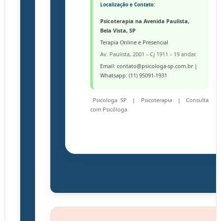
Localização e Contato:
Psicoterapia na Avenida Paulista,
Bela Vista, SP
Terapia Online e Presencial
Av. Paulista, 2001 – Cj 1911 – 19 andar.
Email: contato@psicologa-sp.com.br |
Whatsapp: (11) 95091-1931
Psicologa SP
|
Psicoterapia
|
Consulta
com
Psicóloga