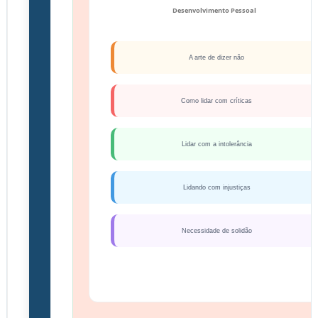
Desenvolvimento Pessoal
A arte de dizer não
Como lidar com críticas
Lidar com a intolerância
Lidando com injustiças
Necessidade de solidão