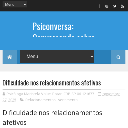
Psiconversa:
Conversando sobre
Psicologia
Informações sobre: Psicóloga,
Psicoterapia, terapia de casal, terapia
individual, Psicóloga online e presencial,
Dificuldade nos relacionamentos afetivos
Psicóloga Maristela Vallim Botari CRP-SP 06-121677
novembro
27, 2025
Relacionamentos
,
sentimento
Dificuldade nos relacionamentos
afetivos