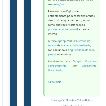
suas
relações
.
Recursos psicológicos de
enfrentamento podem ser explorados
dentro do enquadre clínico, assim
como questões relacionadas a
posicionamento pessoal
e clareza
interna.
A
Psicóloga sp
conduz a
sessão de
terapia
de
maneira individualizada
,
considerando a
singularidade de cada
pessoa
e seu ritmo.
Atendimento em
Terapia Cognitivo-
Comportamental
com
Acolhimento
Humanizado
,
Saiba mais
Psicóloga SP
Maristela Vallim Botari
CRP-SP 06-121677