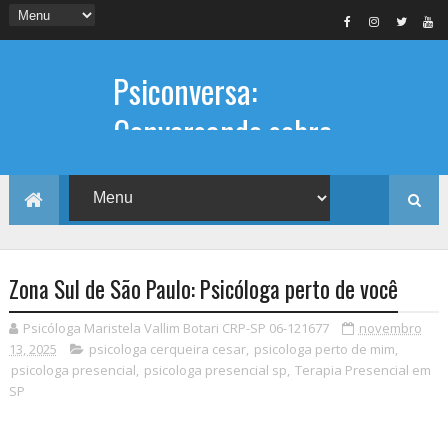
Psiconversa:
Conversando sobre
Psicologia
Informações sobre: Psicóloga,
Psicoterapia, terapia de casal, terapia
individual, Psicóloga online e presencial,
Zona Sul de São Paulo: Psicóloga perto de você
Psicóloga Maristela Vallim Botari CRP-SP 06-121677
novembro
13, 2025
psicologa cerqueira cesar
,
psicologa perto de mim
,
psicologa presencial
,
psicologa presencial sp
,
Terapia Presencial em
SP