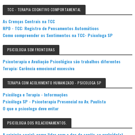
TCC - TERAPIA COGNITIVO COMPORTAMENTAL
As Crenças Centrais na TCC
RPD - TCC: Registro de Pensamentos Automáticos
Como compreender os Sentimentos na TCC- Psicologa SP
PSICOLOGIA SEM FRONTEIRAS
Psicoterapia e Avaliação Psicológica são trabalhos diferentes
Terapia: Carência emocional excessiva
TERAPIA COM ACOLHIMENTO HUMANIZADO - PSICOLOGA SP
Psicóloga e Terapia - Informações
Psicóloga SP - Psicoterapia Presencial na Av. Paulista
O que o psicologo deve evitar
PSICOLOGIA DOS RELACIONAMENTOS.
A rejeição social: como lidar com a dor de sentir-se excluído(a)