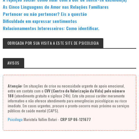
As Cinco Linguagens do Amor nas Relações Familiares
Pertencer ou não pertencer? Eis a questão
Dificuldade em expressar sentimentos
Relacionamentos Interesseiros: Como identificar.
OBRIGADA POR SUA VISITA A ESTE SITE DE PSICOLOGIA
AVISOS
Atenção:
Em situações de crise ou necessidade urgente de apoio emocional,
entre em contato com o
CVV (Centro de Valorização da Vida) pelo número
188
(atendimento gratuito e sigiloso 24h). Este site possui caráter meramente
informativo e não oferece atendimento para emergências psicológicas ou risco
imediato. Em casos urgentes, procure o pronto-socorro mais próximo ou serviços
públicos de saúde mental (CAPS).
Psicóloga
Maristela Vallim Botari -
CRP SP 06-121677