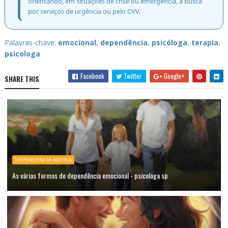
orientando, em situações de crise ou emergência, a busca
por serviços de urgência ou pelo CVV.
Palavras-chave:
emocional
,
dependência
,
psicóloga
,
terapia
,
psicologa
Facebook
Twitter
Google+
SHARE THIS
DEPENDENCIA AFETIVA
As várias formas de dependência emocional - psicologa sp