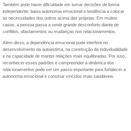
Também pode haver dificuldade em tomar decisões de forma
independente, baixa autonomia emocional e tendência a colocar
as necessidades dos outros acima das próprias. Em muitos
casos, a pessoa passa a sentir grande desconforto diante de
conflitos, afastamentos ou mudanças nos relacionamentos.
Além disso, a dependência emocional pode interferir no
desenvolvimento da autoestima, na construção da individualidade
e na capacidade de manter relações mais equilibradas. Por isso,
reconhecer esses padrões e compreender a dinâmica dos
relacionamentos pode ser um passo importante para fortalecer a
autonomia emocional e construir vínculos mais saudáveis.
Psicólo
Agende consulta psicológica . psicologa, psicologa preço, sessão de
terapia valor, psicologa sp, psicologa perto de mim, terapia online,
terapia presencial, Psicóloga SP, Psicóloga Bela Vista, Psicólogos perto
de mim, psicóloga perto de mim.