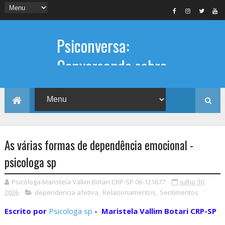
Psiconversa:
Conversando sobre
Psicologia
Informações sobre: Psicóloga,
Psicoterapia, terapia de casal, terapia
individual, Psicóloga online e presencial,
As várias formas de dependência emocional -
psicologa sp
Psicóloga Maristela Vallim Botari CRP-SP 06-121677
julho 30,
2026
dependencia afetiva
,
Relacionamentos
,
Sentimentos
Escrito por
Psicologa sp
- Maristela Vallim Botari CRP-SP