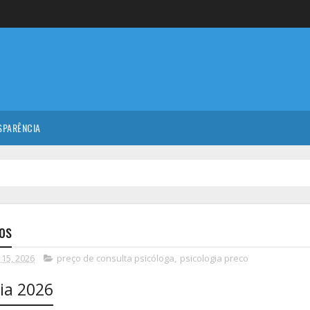
SPARÊNCIA
os
 15, 2026
preço de consulta psicóloga
,
psicologia preco
ia 2026