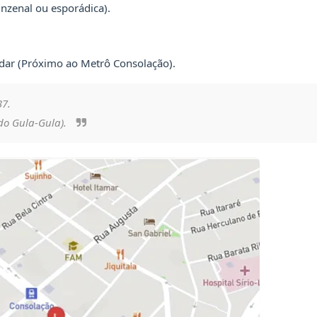
nzenal ou esporádica).
ndar (Próximo ao Metrô Consolação).
37.
do Gula-Gula).