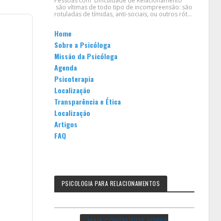
Pessoas com Dificuldade de Relacionamento
são vítimas de todo tipo de incompreensão: são
rotuladas de tímidas, anti-sociais, ou outros rót...
Home
Sobre a Psicóloga
Missão da Psicóloga
Agenda
Psicoterapia
Localização
Transparência e Ética
Localização
Artigos
FAQ
PSICOLOGIA PARA RELACIONAMENTOS