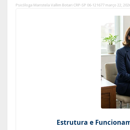
Psicóloga Maristela Vallim Botari CRP-SP 06-121677
março 22, 202
Estrutura e Funcionam