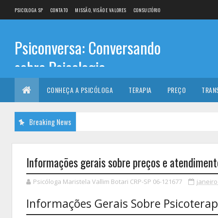
PSICOLOGA SP
CONTATO
MISSÃO, VISÃO E VALORES
CONSULTÓRIO
Psiconversa: Conversando
sobre Psicologia
Informações sobre: Psicóloga, Psicoterapia, terapia de
CONHEÇA A PSICÓLOGA
TERAPIA
PREÇO
TRAN
casal, terapia individual, Psicóloga online e presencial,
Breaking News
Informações gerais sobre preços e atendiment
Psicóloga Maristela Vallim Botari CRP-SP 06-121677
janeiro
Informações Gerais Sobre Psicoterap