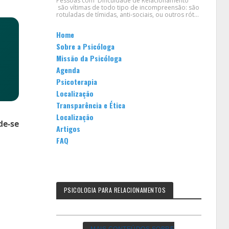
Pessoas com Dificuldade de Relacionamento
são vítimas de todo tipo de incompreensão: são
rotuladas de tímidas, anti-sociais, ou outros rót...
Home
Sobre a Psicóloga
Missão da Psicóloga
Agenda
Psicoterapia
Localização
Transparência e Ética
Localização
de-se
Artigos
FAQ
PSICOLOGIA PARA RELACIONAMENTOS