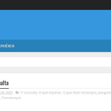
SPARÊNCIA
sulta
 28, 2026
1ª consulta
,
O que esperar
,
O que falar na terapia
,
pergunt
,
Psicoterapia