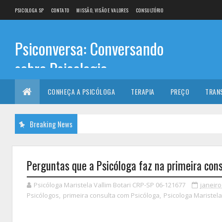
PSICOLOGA SP
CONTATO
MISSÃO, VISÃO E VALORES
CONSULTÓRIO
Psiconversa: Conversando
sobre Psicologia
Informações sobre: Psicóloga, Psicoterapia, terapia de
CONHEÇA A PSICÓLOGA
TERAPIA
PREÇO
TRAN
casal, terapia individual, Psicóloga online e presencial,
Breaking News
Perguntas que a Psicóloga faz na primeira con
Psicóloga Maristela Vallim Botari CRP-SP 06-121677
janeiro
Psicólogos
,
primeira consulta com Psicóloga
,
Psicologa Maristela