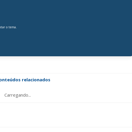
otar o tema.
onteúdos relacionados
Carregando...