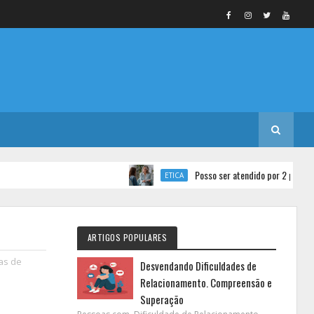
Posso ser atendido por 2 psicólogos ao m
ETICA
ARTIGOS POPULARES
as de
Desvendando Dificuldades de
Relacionamento. Compreensão e
Superação