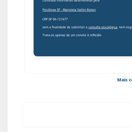
Conteúdo informativo desenvolvido pela
Psicóloga SP -
Maristela Vallim Botari
CRP-SP 06-121677
sem a finalidade de substituir a
consulta psicológica
, nem esg
Trata-se apenas de um convite à reflexão
Mais c