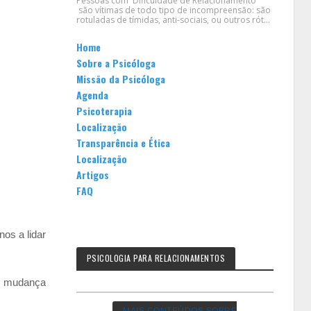
Pessoas com Dificuldade de Relacionamento
são vítimas de todo tipo de incompreensão: são
rotuladas de tímidas, anti-sociais, ou outros rót...
Home
Sobre a Psicóloga
Missão da Psicóloga
Agenda
Psicoterapia
Localização
Transparência e Ética
Localização
Artigos
FAQ
os a lidar
PSICOLOGIA PARA RELACIONAMENTOS
ma mudança