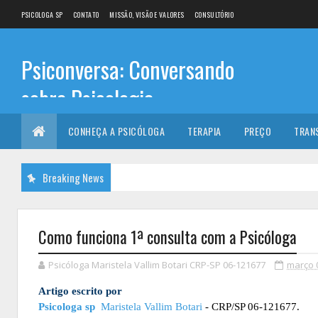
PSICOLOGA SP
CONTATO
MISSÃO, VISÃO E VALORES
CONSULTÓRIO
Psiconversa: Conversando
sobre Psicologia
Informações sobre: Psicóloga, Psicoterapia, terapia de
CONHEÇA A PSICÓLOGA
TERAPIA
PREÇO
TRAN
casal, terapia individual, Psicóloga online e presencial,
Breaking News
Como funciona 1ª consulta com a Psicóloga
Psicóloga Maristela Vallim Botari CRP-SP 06-121677
março 
Artigo escrito por
Psicologa sp
Maristela Vallim Botari
- CRP/SP 06-121677.