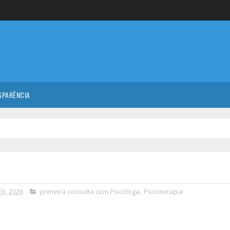
SPARÊNCIA
03, 2026
primeira consulta com Psicóloga
,
Psicoterapia