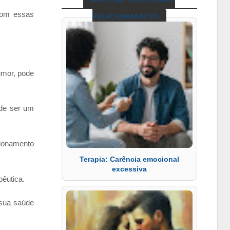
MAIS CONTEÚDOS SOBRE
 com essas
RELACIONAMENTOS
umor, pode
ode ser um
cionamento
Terapia: Carência emocional
excessiva
pêutica.
 sua saúde