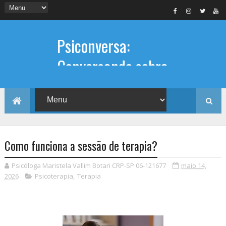
Psiconversa:
Conversando sobre
Psicologia
Informações sobre: Psicóloga,
Psicoterapia, terapia de casal, terapia
individual, Psicóloga online e presencial,
Como funciona a sessão de terapia?
Psicóloga Maristela Vallim Botari CRP-SP 06-121677
maio 14,
2026
Psicoterapia
,
Terapia