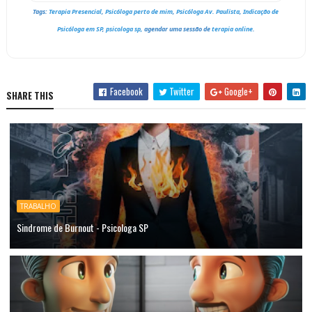
Tags:
Terapia Presencial
,
Psicóloga perto de mim
,
Psicóloga Av. Paulista
,
Indicação de
Psicóloga em SP
,
psicologa sp,
agendar uma sessão de
t
erapia online
.
Facebook
Twitter
Google+
SHARE THIS
TRABALHO
Sindrome de Burnout - Psicologa SP