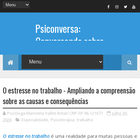
Psiconversa:
Conversando sobre
Psicologia
Informações sobre: Psicóloga,
Psicoterapia, terapia de casal, terapia
individual, Psicóloga online e presencial,
O estresse no trabalho - Ampliando a compreensão
sobre as causas e consequências
Psicóloga Maristela Vallim Botari CRP-SP 06-121677
julho 30,
2026
Especialidade
,
Psicoterapia
,
trabalho
O estresse no trabalho
é uma realidade para muitas pessoas e