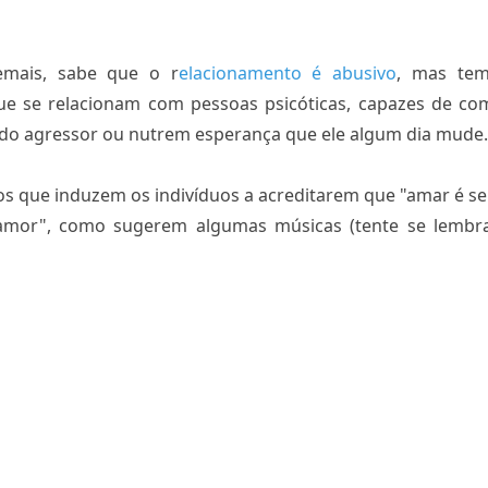
mais, sabe que o r
elacionamento é abusivo
, mas tem
e se relacionam com pessoas psicóticas, capazes de co
 do agressor ou nutrem esperança que ele algum dia mude
 que induzem os indivíduos a acreditarem que "amar é ser
r amor", como sugerem algumas músicas (tente se lembr