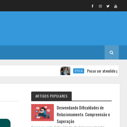
Posso ser atendido por 2 psicólogo
ETICA
ARTIGOS POPULARES
Desvendando Dificuldades de
Relacionamento. Compreensão e
Superação