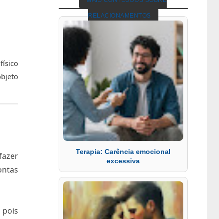
MAIS CONTEÚDOS SOBRE
RELACIONAMENTOS
físico
objeto
Terapia: Carência emocional
fazer
excessiva
ontas
 pois