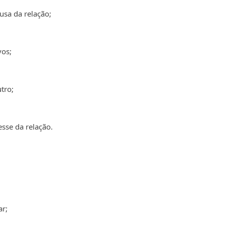
usa da relação;
vos;
tro;
esse da relação.
ar;