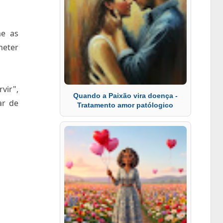
e as
meter
.
vir",
Quando a Paixão vira doença -
ar de
Tratamento amor patólogico