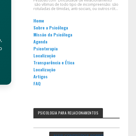
Pessoas com Dificuldade de Relacionamento
são vítimas de todo tipo de incompreensão: são
rotuladas de tímidas, anti-sociais, ou outros rót...
Home
Sobre a Psicóloga
Missão da Psicóloga
,
Agenda
o
Psicoterapia
Localização
Transparência e Ética
Localização
Artigos
FAQ
PSICOLOGIA PARA RELACIONAMENTOS