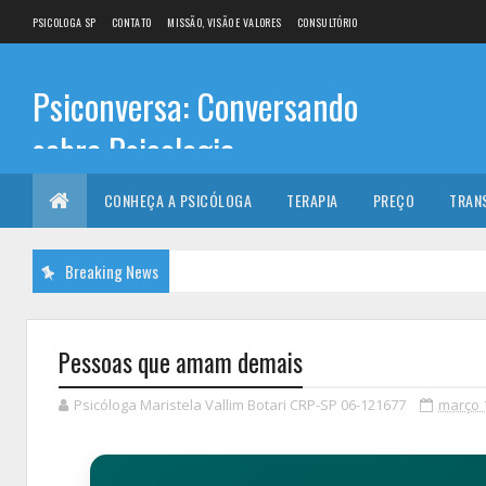
PSICOLOGA SP
CONTATO
MISSÃO, VISÃO E VALORES
CONSULTÓRIO
Psiconversa: Conversando
sobre Psicologia
Informações sobre: Psicóloga, Psicoterapia, terapia de
CONHEÇA A PSICÓLOGA
TERAPIA
PREÇO
TRAN
casal, terapia individual, Psicóloga online e presencial,
Breaking News
Pessoas que amam demais
Psicóloga Maristela Vallim Botari CRP-SP 06-121677
março 