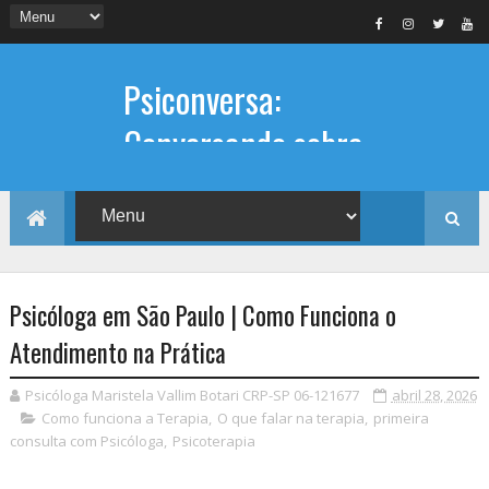
Psiconversa:
Conversando sobre
Psicologia
Informações sobre: Psicóloga,
Psicoterapia, terapia de casal, terapia
individual, Psicóloga online e presencial,
Psicóloga em São Paulo | Como Funciona o
Atendimento na Prática
Psicóloga Maristela Vallim Botari CRP-SP 06-121677
abril 28, 2026
Como funciona a Terapia
,
O que falar na terapia
,
primeira
consulta com Psicóloga
,
Psicoterapia