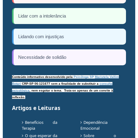
Lidar com a intolerância
Lidando com injustiças
Necessidade de solidão
Conteúdo informativo desenvolvido pela
Psicóloga SP
Maristela Vallim
Botari
CRP-SP 06-121677
sem a finalidade de substituir a
consulta
psicológica
, nem esgotar o tema.
Trata-se apenas de um convite à
reflexão.
Artigos e Leituras
Benefícios da
Dependência
Terapia
Emocional
O que esperar da
Sobre o