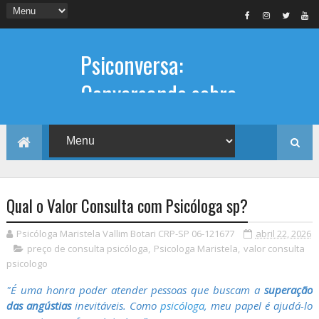
Psiconversa:
Conversando sobre
Psicologia
Informações sobre: Psicóloga,
Psicoterapia, terapia de casal, terapia
individual, Psicóloga online e presencial,
Qual o Valor Consulta com Psicóloga sp?
Psicóloga Maristela Vallim Botari CRP-SP 06-121677
abril 22, 2026
preço de consulta psicóloga
,
Psicologa Maristela
,
valor consulta
psicologo
"É uma honra poder atender pessoas que buscam a
superação
das angústias
inevitáveis. Como
psicóloga
, meu papel é ajudá-lo