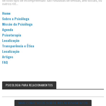
de todo tipo de incompreensão: são rotuladas de tímidas, anti-sociais, ou
outros rót...
Home
Sobre a Psicóloga
Missão da Psicóloga
Agenda
Psicoterapia
Localização
Transparência e Ética
Localização
Artigos
FAQ
PSICOLOGIA PARA RELACIONAMENTOS
MAIS CONTEÚDOS SOBRE RELACIONAMENTOS