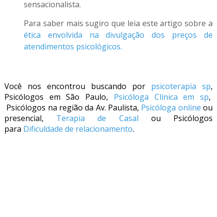
sensacionalista.
Para saber mais sugiro que leia este artigo sobre a
ética envolvida na divulgação dos preços de
atendimentos psicológicos.
Você nos encontrou buscando por
psicoterapia sp
,
Psicólogos em São Paulo,
Psicóloga Clínica em sp
,
Psicólogos na região da Av. Paulista,
Psicóloga online
ou
presencial,
Terapia de Casal
ou Psicólogos
para
Dificuldade de relacionamento
.
psic
o
loga sp, Psicóloga SP, psicóloga perto de mim.
Con
sulta
com a Psicóloga em SP
,
Psicologa
por
whatsapp:
consulta valor psicólogo,
Psicólogos
em