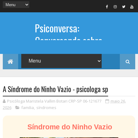
Psiconversa:
Conversando sobre
Psicologia
Informações sobre: Psicóloga,
Psicoterapia, terapia de casal, terapia
individual, Psicóloga online e presencial,
A Síndrome do Ninho Vazio - psicologa sp
Psicóloga Maristela Vallim Botari CRP-SP 06-121677
maio 26,
2026
familia
,
síndromes
Síndrome do Ninho Vazio