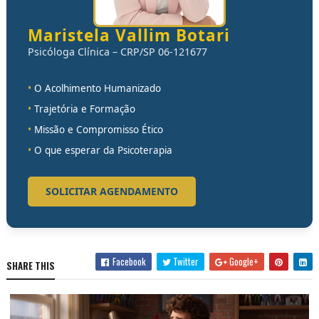
Maristela Vallim Botari
Psicóloga Clínica – CRP/SP 06-121677
•
O Acolhimento Humanizado
•
Trajetória e Formação
•
Missão e Compromisso Ético
•
O que esperar da Psicoterapia
SOLICITAR AGENDAMENTO
Facebook
Twitter
Google+
SHARE THIS