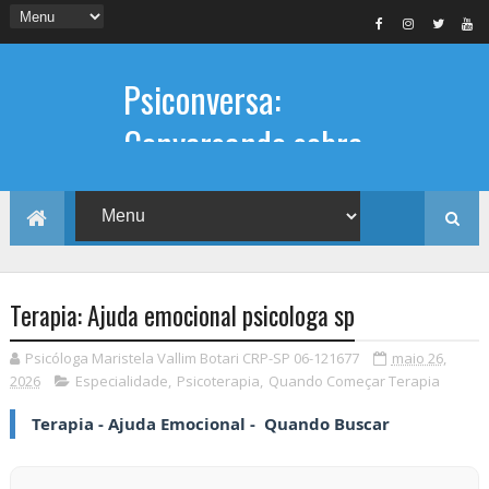
Psiconversa:
Conversando sobre
Psicologia
Informações sobre: Psicóloga,
Psicoterapia, terapia de casal, terapia
individual, Psicóloga online e presencial,
Terapia: Ajuda emocional psicologa sp
Psicóloga Maristela Vallim Botari CRP-SP 06-121677
maio 26,
2026
Especialidade
,
Psicoterapia
,
Quando Começar Terapia
Terapia - Ajuda Emocional - Quando Buscar