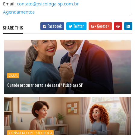
Email:
contato@psicologa-sp.com.br
Agendamentos
Facebook
Twitter
Google+
SHARE THIS
CASAL
Quando procurar terapia de casal? Psicóloga SP
CONSULTA COM PSICOLOGA