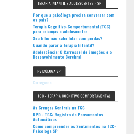
TERAPIA INFANTIL E ADOLESCENTES - SP
Por que a psicóloga precisa conversar com
os pais?
Terapia Cognitivo-Comportamental (TCC)
para crianças e adolescentes
Seu filho não sabe lidar com perdas?
Quando parar a Terapia Infantil?
Adolescência: O Carrossel de Emoções e o
Desenvolvimento Cerebral
PSICÓLOGA SP
Carregando...
TCC - TERAPIA COGNITIVO COMPORTAMENTAL
As Crenças Centrais na TCC
RPD - TCC: Registro de Pensamentos
Automáticos
Como compreender os Sentimentos na TCC-
Psicologa SP