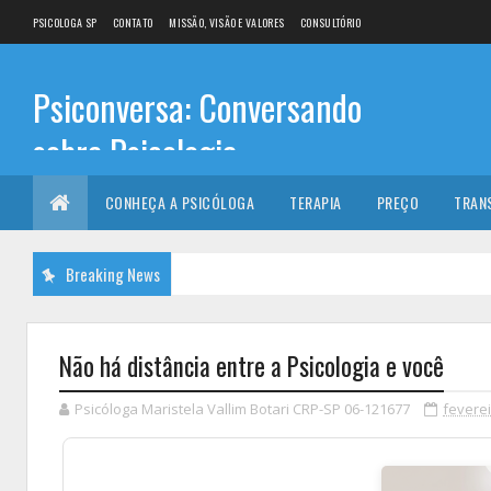
PSICOLOGA SP
CONTATO
MISSÃO, VISÃO E VALORES
CONSULTÓRIO
Psiconversa: Conversando
sobre Psicologia
Informações sobre: Psicóloga, Psicoterapia, terapia de
CONHEÇA A PSICÓLOGA
TERAPIA
PREÇO
TRAN
casal, terapia individual, Psicóloga online e presencial,
Breaking News
Não há distância entre a Psicologia e você
Psicóloga Maristela Vallim Botari CRP-SP 06-121677
feverei