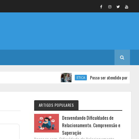
Posso ser atendido por 2 psicólogos 
ETICA
ARTIGOS POPULARES
Desvendando Dificuldades de
Relacionamento. Compreensão e
Superação