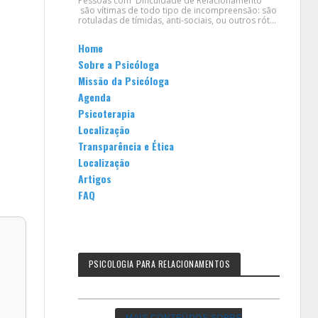
Pessoas com Dificuldade de Relacionamento
são vítimas de todo tipo de incompreensão: são
rotuladas de tímidas, anti-sociais, ou outros rót...
Home
Sobre a Psicóloga
Missão da Psicóloga
Agenda
Psicoterapia
Localização
Transparência e Ética
Localização
Artigos
FAQ
PSICOLOGIA PARA RELACIONAMENTOS