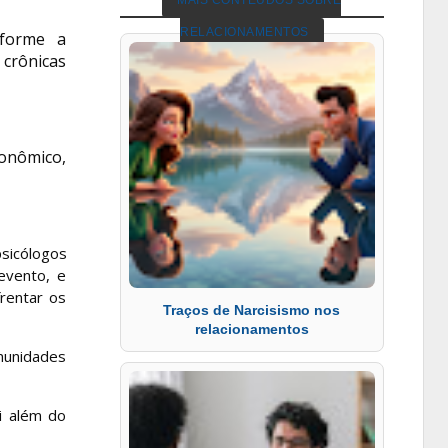
MAIS CONTEÚDOS SOBRE
RELACIONAMENTOS
nforme a
 crônicas
conômico,
sicólogos
evento, e
rentar os
Traços de Narcisismo nos
relacionamentos
omunidades
i além do