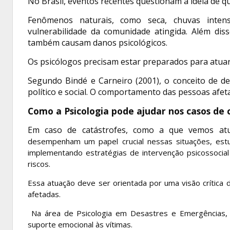
No Brasil, eventos recentes questionam a ideia de q
Fenômenos naturais, como seca, chuvas inten
vulnerabilidade da comunidade atingida. Além diss
também causam danos psicológicos.
Os psicólogos precisam estar preparados para atuar
Segundo Bindé e Carneiro (2001), o conceito de de
político e social. O comportamento das pessoas afet
Como a Psicologia pode ajudar nos casos de 
Em caso de catástrofes, como a que vemos atu
desempenham um papel crucial nessas situações, est
implementando estratégias de intervenção psicossocia
riscos.
Essa atuação deve ser orientada por uma visão crítica d
afetadas.
Na área de Psicologia em Desastres e Emergências
suporte emocional às vítimas.