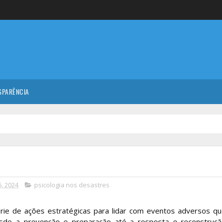
SPARÊNCIA
, 2024
psicologia nos desastres
ie de ações estratégicas para lidar com eventos adversos q
desde a prevenção e preparação até a resposta e reconstruç