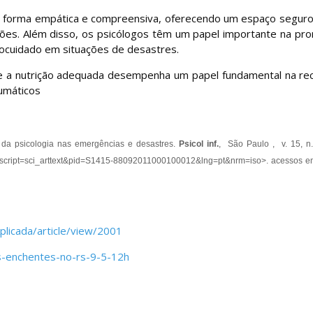
de forma empática e compreensiva, oferecendo um espaço seguro
es. Além disso, os psicólogos têm um papel importante na pr
ocuidado em situações de desastres.
que a nutrição adequada desempenha um papel fundamental na re
aumáticos
 da psicologia nas emergências e desastres.
Psicol inf.
, São Paulo , v. 15, n.
php?script=sci_arttext&pid=S1415-88092011000100012&lng=pt&nrm=iso>. acesso
Aplicada/article/view/2001
das-enchentes-no-rs-9-5-12h