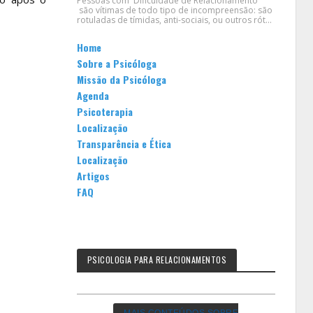
Pessoas com Dificuldade de Relacionamento
são vítimas de todo tipo de incompreensão: são
rotuladas de tímidas, anti-sociais, ou outros rót...
Home
Sobre a Psicóloga
Missão da Psicóloga
Agenda
Psicoterapia
Localização
Transparência e Ética
Localização
Artigos
FAQ
PSICOLOGIA PARA RELACIONAMENTOS