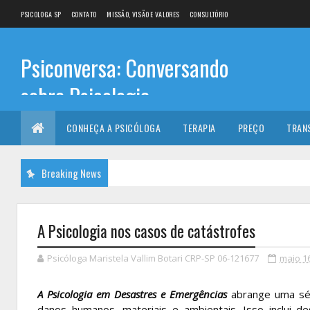
PSICOLOGA SP
CONTATO
MISSÃO, VISÃO E VALORES
CONSULTÓRIO
Psiconversa: Conversando
sobre Psicologia
Informações sobre: Psicóloga, Psicoterapia, terapia de
CONHEÇA A PSICÓLOGA
TERAPIA
PREÇO
TRAN
casal, terapia individual, Psicóloga online e presencial,
Breaking News
A Psicologia nos casos de catástrofes
Psicóloga Maristela Vallim Botari CRP-SP 06-121677
maio 16
A Psicologia em Desastres e Emergências
abrange uma sér
danos humanos, materiais e ambientais. Isso inclui 