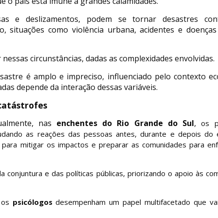
ue o país está imune a grandes calamidades.
sas e deslizamentos, podem se tornar desastres co
o, situações como violência urbana, acidentes e doenças
 nessas circunstâncias, dadas as complexidades envolvidas.
sastre é amplo e impreciso, influenciado pelo contexto e
adas depende da interação dessas variáveis.
catástrofes
almente, nas
enchentes do Rio Grande do Sul
,
os p
udando as reações das pessoas antes, durante e depois do 
l para mitigar os impactos e preparar as comunidades para enf
a conjuntura e das políticas públicas, priorizando o apoio às c
, os
psicólogos
desempenham um papel multifacetado que va