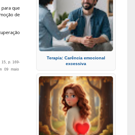
 para que
omoção de
cuperação
Terapia: Carência emocional
 15, p. 169-
excessiva
s em 09 maio