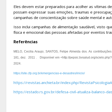
Eles devem estar preparados para acolher as vítimas 
possam expressar suas emoções, traumas e preocupaçõ
campanhas de conscientização sobre saúde mental e aut
Isso inclui campanhas de alimentação saudável, visto 
física e emocional das pessoas afetadas por eventos tr
Referências
MELO, Cecilia Araujo; SANTOS, Felipe Almeida dos. As contribuições
181, dez. 2011 . Disponível em <http://pepsic.bvsalud.org/scielo.
2024.
https://site.cfp.org.br/emergencias-e-desastres/inicio/
https://revistas.anchieta.br/index.php/RevistaPsicologia
https://estado.rs.gov.br/defesa-civil-atualiza-balanco-