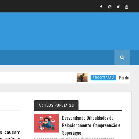
Perdas, Abandono e So
PSICOTERAPIA
ARTIGOS POPULARES
Desvendando Dificuldades de
Relacionamento. Compreensão e
ue causam
Superação
ão após o