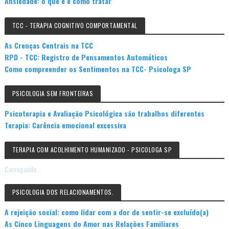
Ansiedade: o que é e como tratar
TCC - TERAPIA COGNITIVO COMPORTAMENTAL
As Crenças Centrais na TCC
RPD - TCC: Registro de Pensamentos Automáticos
Como compreender os Sentimentos na TCC- Psicologa SP
PSICOLOGIA SEM FRONTEIRAS
Psicoterapia e Avaliação Psicológica são trabalhos diferentes
Terapia: Carência emocional excessiva
TERAPIA COM ACOLHIMENTO HUMANIZADO - PSICOLOGA SP
Carregando...
PSICOLOGIA DOS RELACIONAMENTOS.
A rejeição social: como lidar com a dor de sentir-se excluído(a)
As Cinco Linguagens do Amor nas Relações Familiares