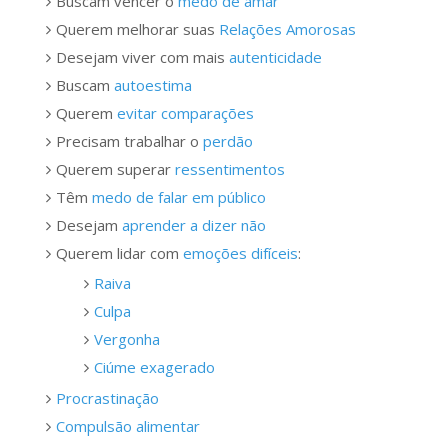
Buscam vencer o
medo de amar
Querem melhorar suas
Relações Amorosas
Desejam viver com mais
autenticidade
Buscam
autoestima
Querem
evitar comparações
Precisam trabalhar o
perdão
Querem superar
ressentimentos
Têm
medo de falar em público
Desejam
aprender a dizer não
Querem lidar com
emoções difíceis
:
Raiva
Culpa
Vergonha
Ciúme exagerado
Procrastinação
Compulsão alimentar