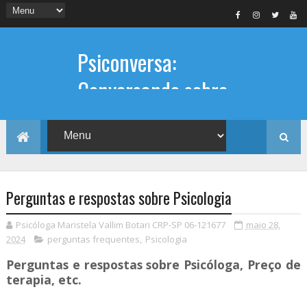
Psiconversa:
Conversando sobre
Psicologia
Informações sobre: Psicóloga,
Psicoterapia, terapia de casal, terapia
individual, Psicóloga online e presencial,
Perguntas e respostas sobre Psicologia
Psicóloga Maristela Vallim Botari CRP-SP 06-121677
maio 28,
2024
perguntas frequentes
,
Psicologia
Perguntas e respostas sobre Psicóloga, Preço de
terapia, etc.