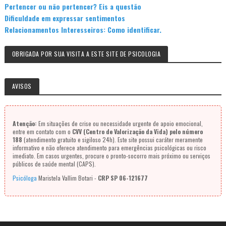
Pertencer ou não pertencer? Eis a questão
Dificuldade em expressar sentimentos
Relacionamentos Interesseiros: Como identificar.
OBRIGADA POR SUA VISITA A ESTE SITE DE PSICOLOGIA
AVISOS
Atenção:
Em situações de crise ou necessidade urgente de apoio emocional,
entre em contato com o
CVV (Centro de Valorização da Vida) pelo número
188
(atendimento gratuito e sigiloso 24h). Este site possui caráter meramente
informativo e não oferece atendimento para emergências psicológicas ou risco
imediato. Em casos urgentes, procure o pronto-socorro mais próximo ou serviços
públicos de saúde mental (CAPS).
Psicóloga
Maristela Vallim Botari -
CRP SP 06-121677