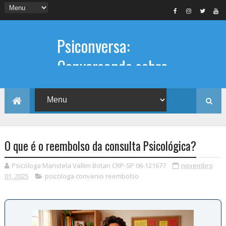
Psiconversa:
Conversando sobre
Psicologia
Informações sobre: Psicóloga,
Psicoterapia, terapia de casal, terapia
individual, Psicóloga online e presencial,
O que é o reembolso da consulta Psicológica?
Psicóloga Maristela Vallim Botari CRP-SP 06-121677
novembro
01, 2025
psicologa convenio reembolso