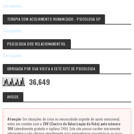
Carregando...
TERAPIA COM ACOLHIMENTO HUMANIZADO - PSICOLOGA SP
Carregando...
PSICOLOGIA DOS RELACIONAMENTOS.
Carregando...
OBRIGADA POR SUA VISITA A ESTE SITE DE PSICOLOGIA
36,649
AVISOS
Atenção:
Em situações de crise ou necessidade urgente de apoio emocional,
entre em contato com o
CVV (Centro de Valorização da Vida) pelo número
188
(atendimento gratuito e sigiloso 24h). Este site possui caráter meramente
informativo e não oferece atendimento para emergências psicológicas ou risco