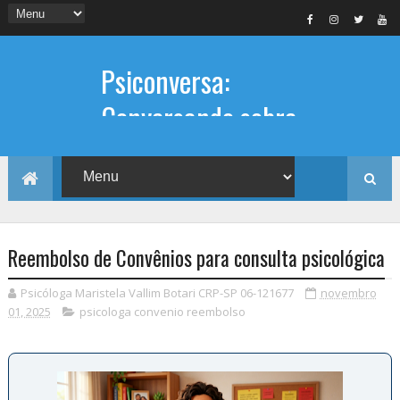
Psiconversa:
Conversando sobre
Psicologia
Informações sobre: Psicóloga,
Psicoterapia, terapia de casal, terapia
individual, Psicóloga online e presencial,
Reembolso de Convênios para consulta psicológica
Psicóloga Maristela Vallim Botari CRP-SP 06-121677
novembro
01, 2025
psicologa convenio reembolso