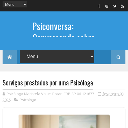
Psiconversa:
Conversando sobre
Psicologia
Informações sobre: Psicóloga,
Psicoterapia, terapia de casal, terapia
individual, Psicóloga online e presencial,
Serviços prestados por uma Psicóloga
Psicóloga Maristela Vallim Botari CRP-SP 06-121677
fevereiro 03,
2026
Psicólogo