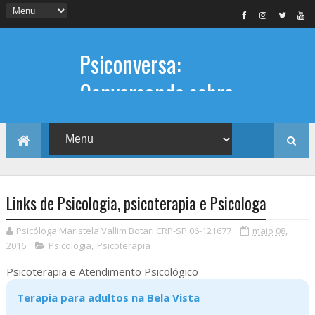
Psiconversa:
Conversando sobre
Psicologia
Informações sobre: Psicóloga,
Psicoterapia, terapia de casal, terapia
individual, Psicóloga online e presencial,
Links de Psicologia, psicoterapia e Psicologa
Psicóloga Maristela Vallim Botari CRP-SP 06-121677
maio 08,
2016
Psicologia
,
Psicoterapia
Psicoterapia e Atendimento Psicológico
Terapia para adultos na Bela Vista